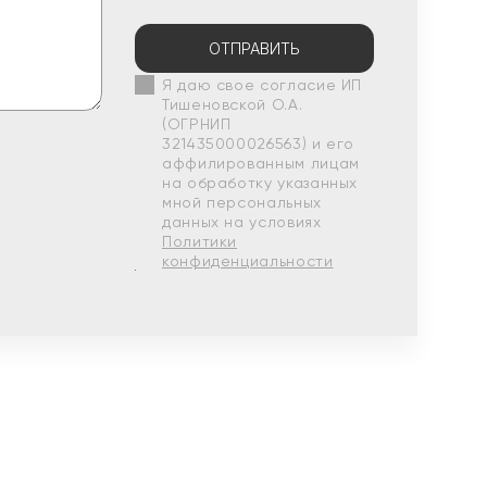
ОТПРАВИТЬ
Я даю свое согласие ИП
Тишеновской О.А.
(ОГРНИП
321435000026563) и его
аффилированным лицам
на обработку указанных
мной персональных
данных на условиях
Политики
конфиденциальности