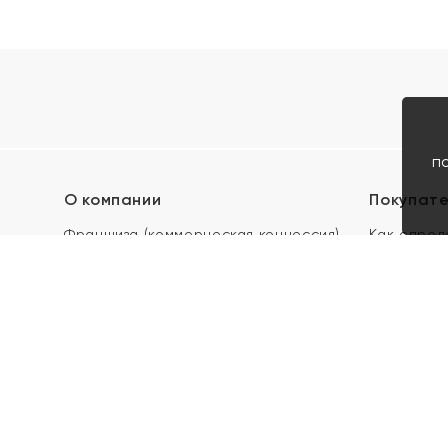
п
О компании
Покупат
Франшиза (коммерческая концессия)
Как опред
Карьера в ЯХОНТ
Акции
Контакты
Скупка и 
Магазины
Отзывы
Электронн
Правила п
подарочны