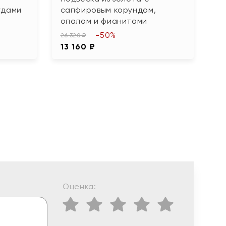
удами
сапфировым корундом,
ф
опалом и фианитами
77
-50%
3
26 320 ₽
13 160 ₽
Оценка: