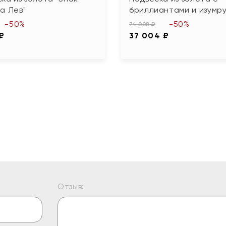
а Лев"
бриллиантами и изумр
-50%
-50%
74 008 ₽
 ₽
37 004 ₽
Отзыв: