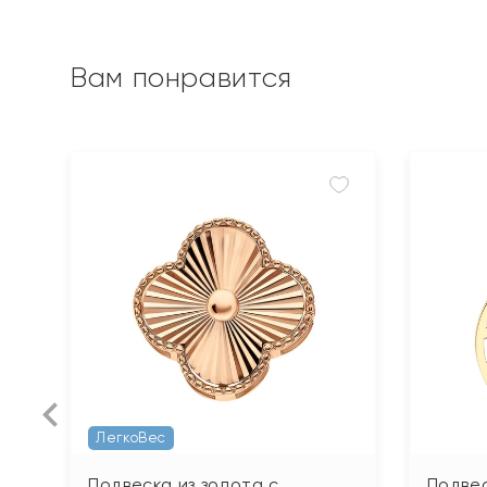
Вам понравится
ЛегкоВес
Подвеска из золота с
Подвес