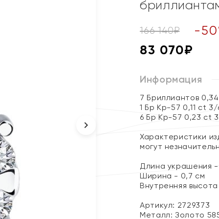
бриллианта
-
50
166 140
₽
83 070
₽
Информация
7 Бриллиантов 0,3
1 Бр Кр-57 0,11 ct 3
6 Бр Кр-57 0,23 ct 
Характеристики изд
могут незначитель
Длина украшения - 
Ширина - 0,7 см
Внутренняя высота 
Артикул: 2729373
Металл:
Золото 58