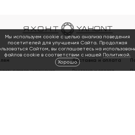
Мы используем cookie с целью анализа поведения
посетителей для улучшения Сайта. Продолжая
ользоваться Сайтом, вы соглашаетесь на использован
файлов cookie в соответствии с нашей
Политикой.
елям
Доставка и оплата
П
Хорошо
елить размер украшения
Доставка и оплата
П
п
обмен золота
ый подарочный сертификат
ользования Электронным
м сертификатом «Яхонт»