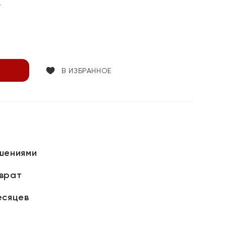
т
В ИЗБРАННОЕ
шениями
зврат
есяцев