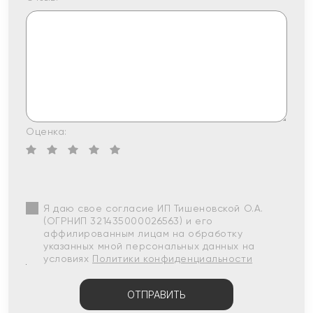
Оценка:
Я даю свое согласие ИП Тишеновской О.А.
(ОГРНИП 321435000026563) и его
аффилированным лицам на обработку
указанных мной персональных данных на
условиях
Политики конфиденциальности
ОТПРАВИТЬ