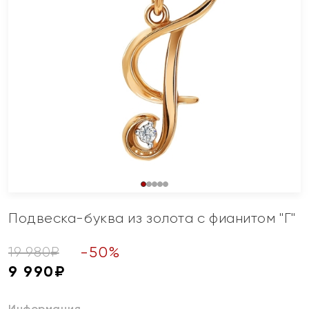
Подвеска-буква из золота с фианитом "Г"
-
50
%
19 980
₽
9 990
₽
Информация