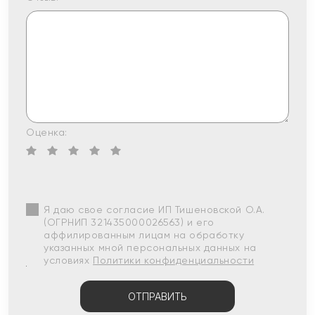
Оценка:
Я даю свое согласие ИП Тишеновской О.А.
(ОГРНИП 321435000026563) и его
аффилированным лицам на обработку
указанных мной персональных данных на
условиях
Политики конфиденциальности
ОТПРАВИТЬ