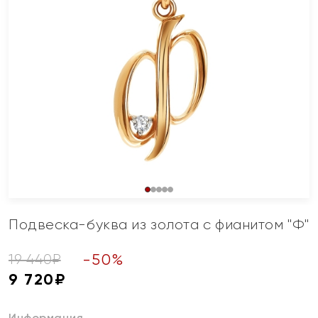
Подвеска-буква из золота с фианитом "Ф"
-
50
%
19 440
₽
9 720
₽
Информация