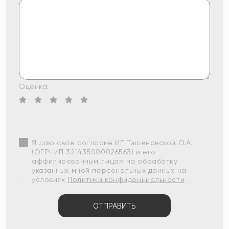
Оценка:
Я даю свое согласие ИП Тишеновской О.А.
(ОГРНИП 321435000026563) и его
аффилированным лицам на обработку
указанных мной персональных данных на
условиях
Политики конфиденциальности
ОТПРАВИТЬ