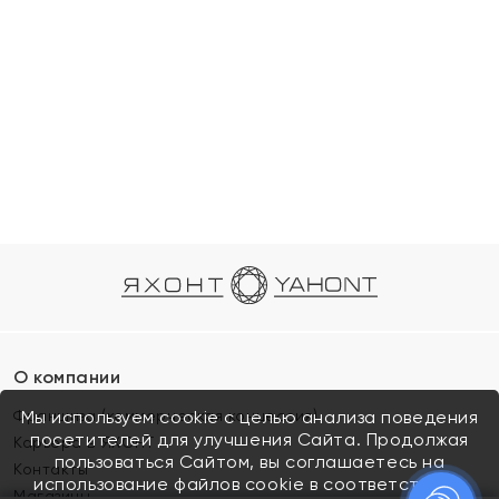
О компании
Франшиза (коммерческая концессия)
Мы используем cookie с целью анализа поведения
посетителей для улучшения Сайта. Продолжая
Карьера в ЯХОНТ
пользоваться Сайтом, вы соглашаетесь на
Контакты
использование файлов cookie в соответствии с
Магазины