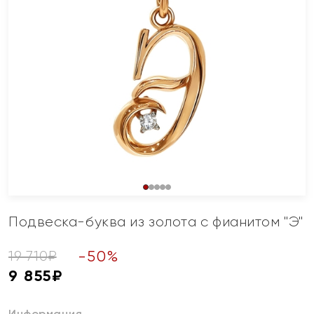
Подвеска-буква из золота с фианитом "Э"
-
50
%
19 710
₽
9 855
₽
Информация