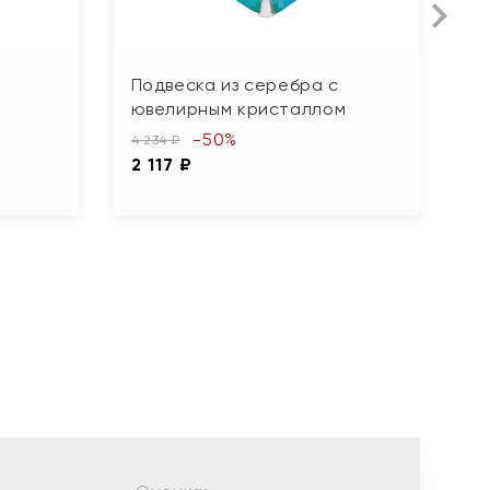
Подвеска из серебра с
П
ювелирным кристаллом
11 
-50%
5
4 234 ₽
2 117 ₽