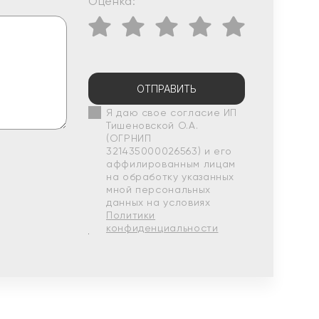
Оценка:
ОТПРАВИТЬ
Я даю свое согласие ИП
Тишеновской О.А.
(ОГРНИП
321435000026563) и его
аффилированным лицам
на обработку указанных
мной персональных
данных на условиях
Политики
конфиденциальности