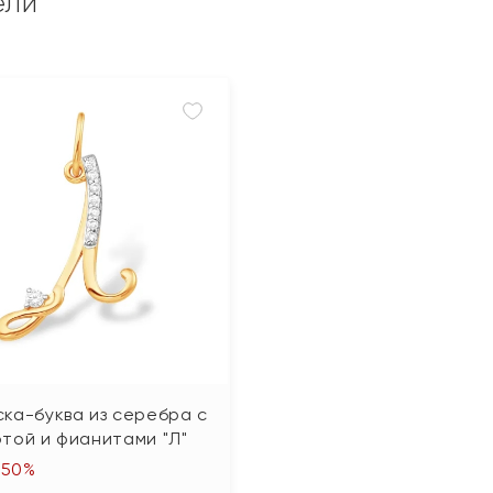
ели
ка-буква из серебра с
той и фианитами "Л"
-50%