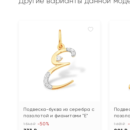
Другие варианты данной мод
Подвеска-буква из серебра с
Подвес
позолотой и фианитами "Е"
позоло
-50%
1 546 ₽
1 601 ₽