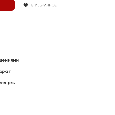
В ИЗБРАННОЕ
шениями
зврат
есяцев