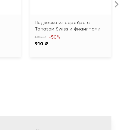
Подвеска из серебра с
П
Топазом Swiss и фианитами
м
-50%
1 819 ₽
5 
910 ₽
2