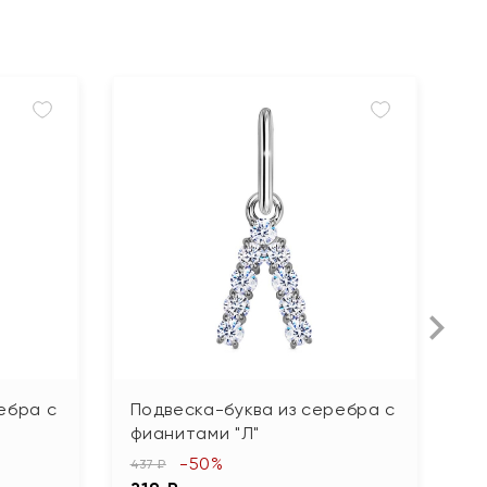
ебра с
Подвеска-буква из серебра с
П
фианитами "Л"
ф
-50%
437 ₽
53