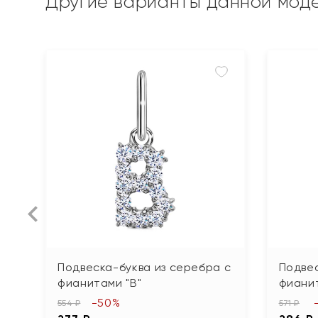
Другие варианты данной мод
Подвеска-буква из серебра с
Подвес
фианитами "В"
фианит
-50%
554 ₽
571 ₽