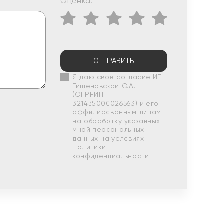
Оценка:
ОТПРАВИТЬ
Я даю свое согласие ИП
Тишеновской О.А.
(ОГРНИП
321435000026563) и его
аффилированным лицам
на обработку указанных
мной персональных
данных на условиях
Политики
конфиденциальности