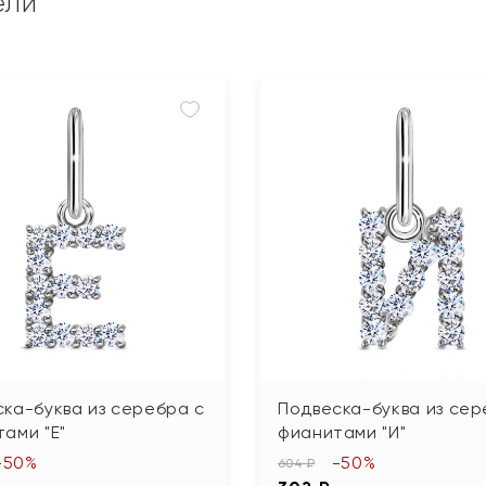
ели
ка-буква из серебра с
Подвеска-буква из сер
ами "Е"
фианитами "И"
-50%
-50%
604 ₽