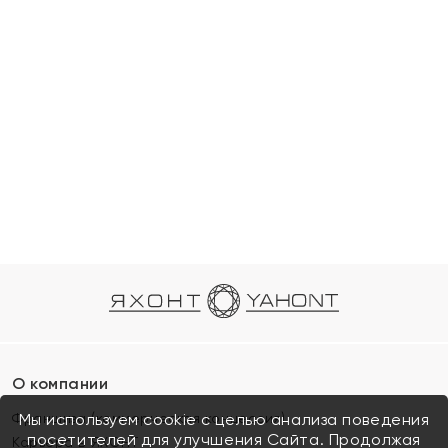
О компании
Франшиза (коммерческая концессия)
Мы используем cookie с целью анализа поведения
посетителей для улучшения Сайта. Продолжая
Карьера в ЯХОНТ