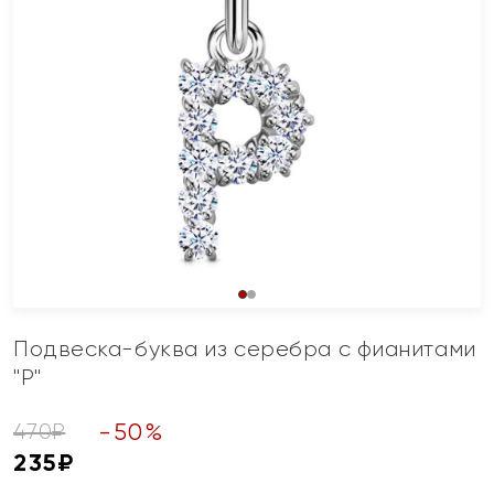
Подвеска-буква из серебра с фианитами
"Р"
-
50
%
470
₽
235
₽