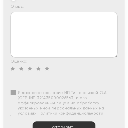
Отзыв:
Оценка:
Я даю свое согласие ИП Тишеновской О.А.
(ОГРНИП 321435000026563) и его
аффилированным лицам на обработку
указанных мной персональных данных на
условиях
Политики конфиденциальности
ОТПРАВИТЬ