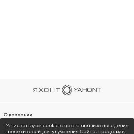
О компании
Франшиза (коммерческая концессия)
Мы используем cookie с целью анализа поведения
посетителей для улучшения Сайта. Продолжая
Карьера в ЯХОНТ