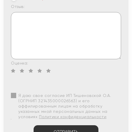
Отзыв:
Оценка:
Я даю свое согласие ИП Тишеновской О.А.
(ОГРНИП 321435000026563) и его
аффилированным лицам на обработку
указанных мной персональных данных на
условиях
Политики конфиденциальности
ОТПРАВИТЬ