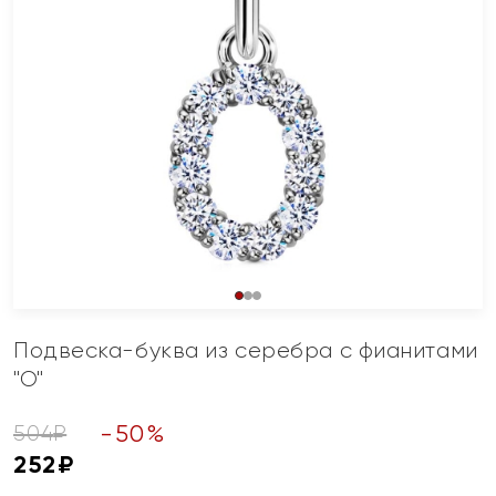
Подвеска-буква из серебра с фианитами
"О"
-
50
%
504
₽
252
₽