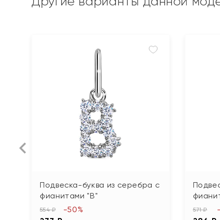
Другие варианты данной мод
Подвеска-буква из серебра с
Подвес
фианитами "В"
фианит
-50%
554 ₽
571 ₽