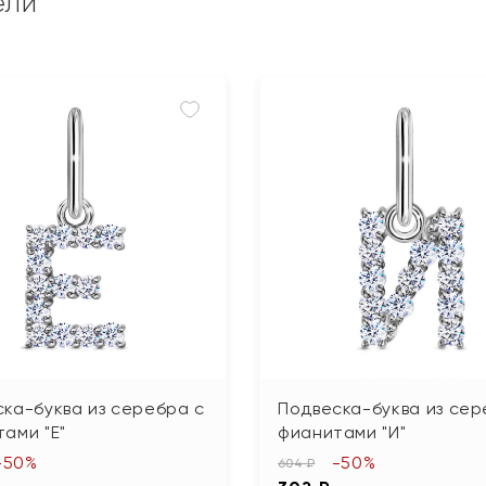
ели
ка-буква из серебра с
Подвеска-буква из сер
ами "Е"
фианитами "И"
-50%
-50%
604 ₽