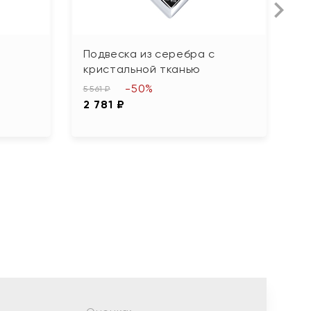
Подвеска из серебра с
П
кристальной тканью
э
-50%
5 561 ₽
3 
2 781 ₽
1