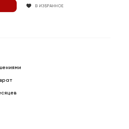
В ИЗБРАННОЕ
шениями
зврат
есяцев