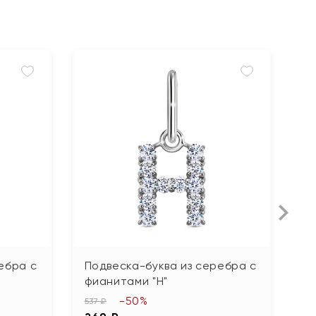
ебра с
Подвеска-буква из серебра с
П
фианитами "Н"
ф
-50%
537 ₽
50