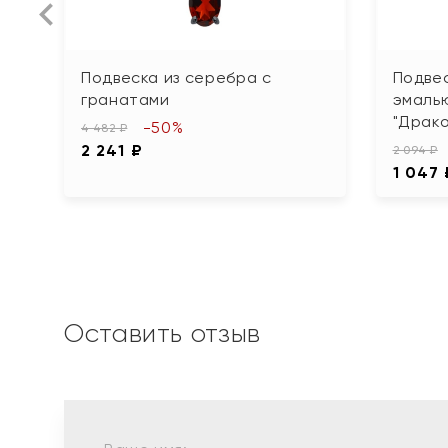
Подвеска из серебра с
Подвес
гранатами
эмаль
"Драко
-50%
4 482 ₽
2 241 ₽
2 094 ₽
1 047 
Оставить отзыв