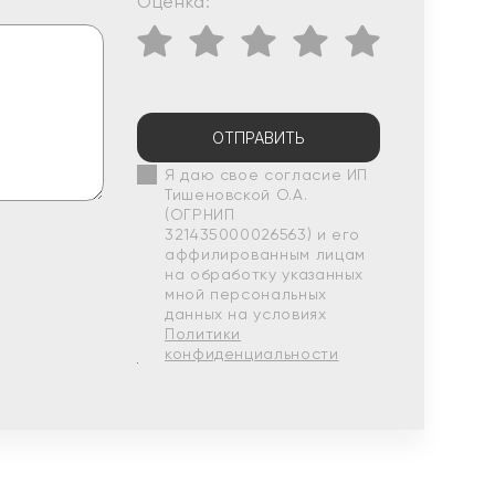
Оценка:
ОТПРАВИТЬ
Я даю свое согласие ИП
Тишеновской О.А.
(ОГРНИП
321435000026563) и его
аффилированным лицам
на обработку указанных
мной персональных
данных на условиях
Политики
конфиденциальности