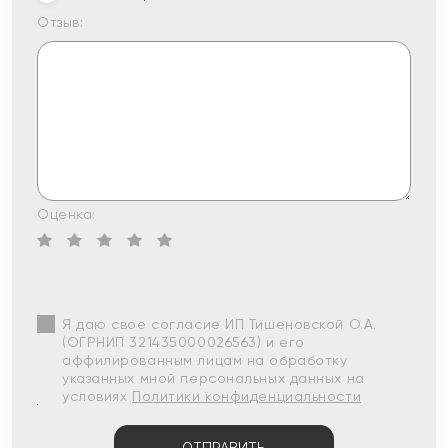
Отзыв:
Оценка:
Я даю свое согласие ИП Тишеновской О.А.
(ОГРНИП 321435000026563) и его
аффилированным лицам на обработку
указанных мной персональных данных на
условиях
Политики конфиденциальности
ОТПРАВИТЬ