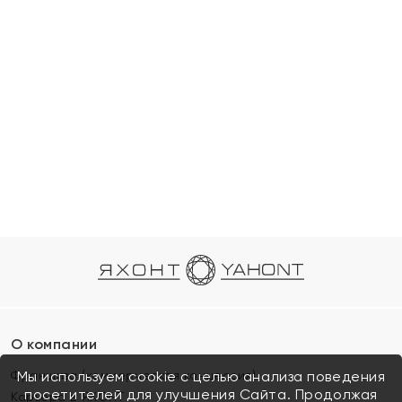
О компании
Франшиза (коммерческая концессия)
Мы используем cookie с целью анализа поведения
посетителей для улучшения Сайта. Продолжая
Карьера в ЯХОНТ