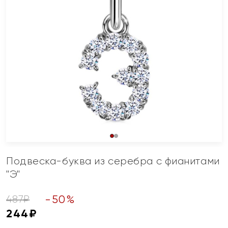
Подвеска-буква из серебра с фианитами
"Э"
-
50
%
487
₽
244
₽