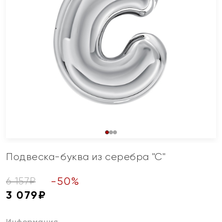
Подвеска-буква из серебра "С"
-
50
%
6 157
₽
3 079
₽
Информация