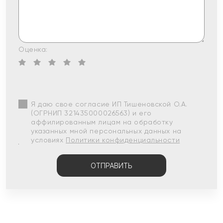
Оценка:
Я даю свое согласие ИП Тишеновской О.А.
(ОГРНИП 321435000026563) и его
аффилированным лицам на обработку
указанных мной персональных данных на
условиях
Политики конфиденциальности
ОТПРАВИТЬ