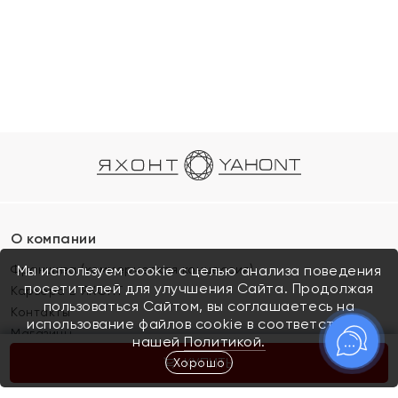
О компании
Франшиза (коммерческая концессия)
Мы используем cookie с целью анализа поведения
посетителей для улучшения Сайта. Продолжая
Карьера в ЯХОНТ
пользоваться Сайтом, вы соглашаетесь на
Контакты
использование файлов cookie в соответствии с
Магазины
нашей
Политикой.
Хорошо
КУПИТЬ
Покупателям