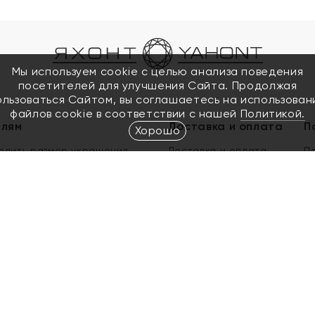
Мы используем cookie с целью анализа поведения
посетителей для улучшения Сайта. Продолжая
ользоваться Сайтом, вы соглашаетесь на использован
файлов cookie в соответствии с нашей
Политикой.
елям
Доставка и оплата
П
Хорошо
елить размер украшения
Доставка и оплата
П
п
обмен золота
ый подарочный сертификат
ользования Электронным
м сертификатом «Яхонт»