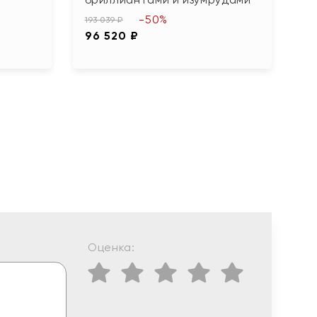
-50%
193 039 ₽
83
96 520 ₽
4
Оценка: