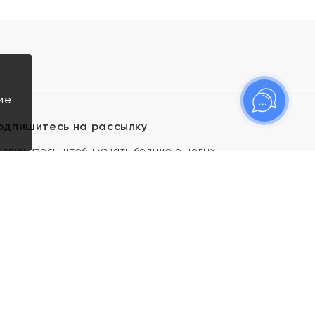
ие
одпишитесь на рассылку
одпишитесь, чтобы узнать больше о новых
оступлениях, новостях и спецпредложениях Яхонт!
Я даю свое согласие ИП Тишеновской О.А.