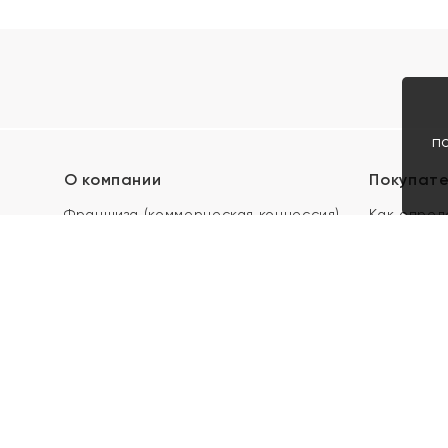
п
О компании
Покупат
Франшиза (коммерческая концессия)
Как опред
Карьера в ЯХОНТ
Акции
Контакты
Скупка и 
Магазины
Отзывы
Электронн
Правила п
подарочны