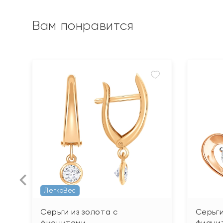
Вам понравится
ЛегкоВес
Серьги из золота с
Серьги
фианитами
фиани