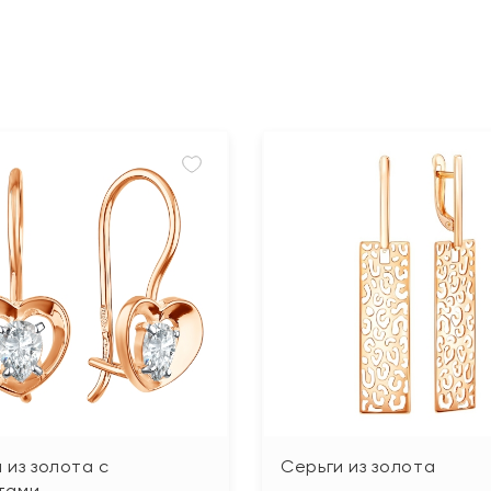
 из золота с
Серьги из золота
тами