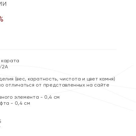
ми
%
3 карата
2/2А
елия (вес, каратность, чистота и цвет камня)
но отличаться от представленных на сайте
ного элемента - 0,4 см
фта - 0,4 см
5
т