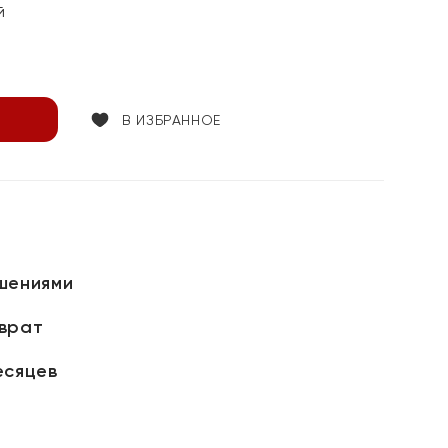
й
В ИЗБРАННОЕ
шениями
зврат
есяцев