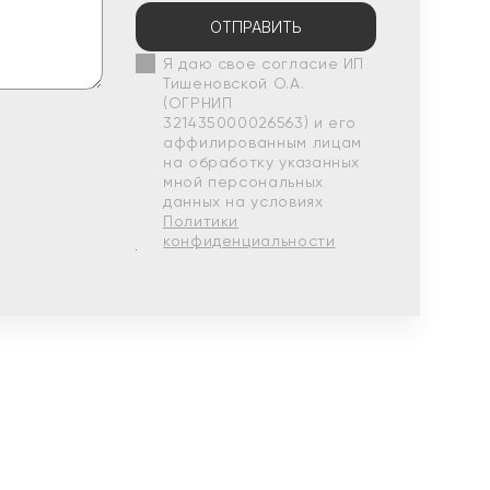
ОТПРАВИТЬ
Я даю свое согласие ИП
Тишеновской О.А.
(ОГРНИП
321435000026563) и его
аффилированным лицам
на обработку указанных
мной персональных
данных на условиях
Политики
конфиденциальности