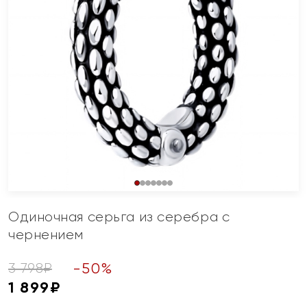
Одиночная серьга из серебра с
чернением
-
50
%
3 798
₽
1 899
₽