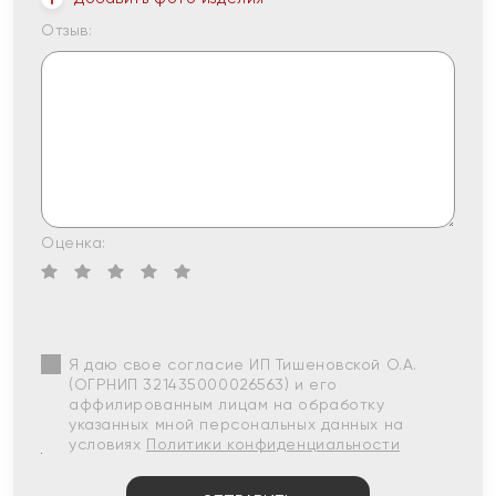
Отзыв:
Оценка:
Я даю свое согласие ИП Тишеновской О.А.
(ОГРНИП 321435000026563) и его
аффилированным лицам на обработку
указанных мной персональных данных на
условиях
Политики конфиденциальности