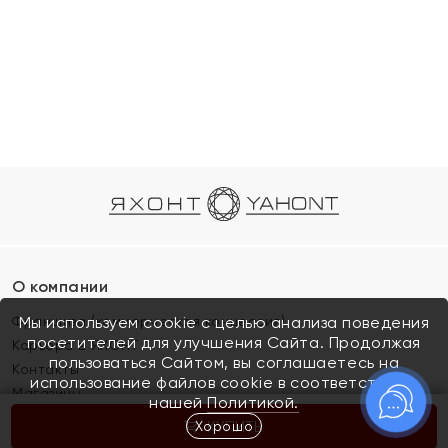
О компании
Франшиза (коммерческая концессия)
Мы используем cookie с целью анализа поведения
посетителей для улучшения Сайта. Продолжая
Карьера в ЯХОНТ
пользоваться Сайтом, вы соглашаетесь на
Контакты
использование файлов cookie в соответствии с
Магазины
нашей
Политикой.
Хорошо
КУПИТЬ
Покупателям