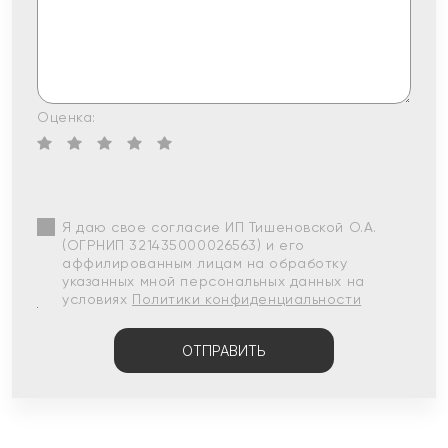
Оценка:
Я даю свое согласие ИП Тишеновской О.А.
(ОГРНИП 321435000026563) и его
аффилированным лицам на обработку
указанных мной персональных данных на
условиях
Политики конфиденциальности
ОТПРАВИТЬ