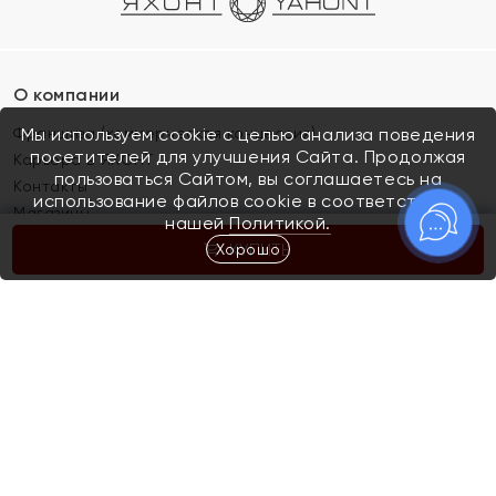
О компании
Франшиза (коммерческая концессия)
Мы используем cookie с целью анализа поведения
посетителей для улучшения Сайта. Продолжая
Карьера в ЯХОНТ
пользоваться Сайтом, вы соглашаетесь на
Контакты
использование файлов cookie в соответствии с
Магазины
нашей
Политикой.
Хорошо
КУПИТЬ
Покупателям
Как определить размер украшения
Киров
Акции
Магазины
Скупка и обмен золота
Отзывы
Электронный подарочный сертификат
Помолвка и свадьба
Правила пользования Электронным
Каталог
подарочным сертификатом «Яхонт»
Новинки