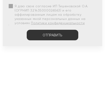
Я даю свое согласие ИП Тишеновской О.А.
(ОГРНИП 321435000026563) и его
аффилированным лицам на обработку
указанных мной персональных данных на
условиях
Политики конфиденциальности
ОТПРАВИТЬ