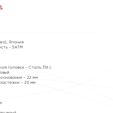
%
йко), Япония
сть - 5АТМ
й головки - Сталь 316 L
овый
основания - 22 мм
застежки - 20 мм
ок
арцевый