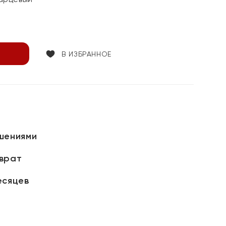
В ИЗБРАННОЕ
шениями
зврат
есяцев