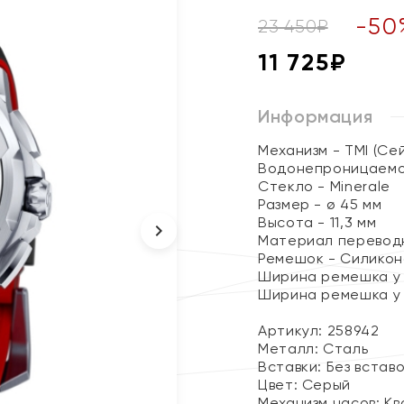
-
50
23 450
₽
11 725
₽
Информация
Механизм - TMI (Се
Водонепроницаемо
Стекло - Minerale
Размер - ø 45 мм
Высота - 11,3 мм
Материал переводно
Ремешок - Силикон
Ширина ремешка у 
Ширина ремешка у 
Артикул: 258942
Металл:
Сталь
Вставки:
Без встав
Цвет:
Серый
Механизм часов:
Кв