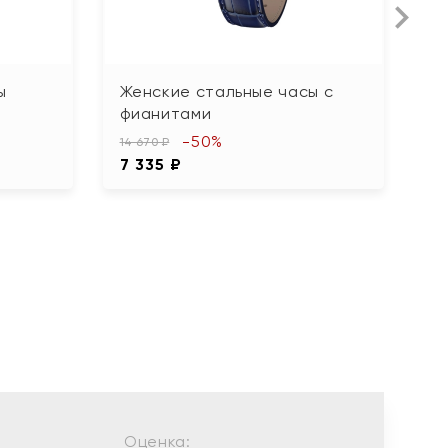
ы
Женские стальные часы с
М
фианитами
16 
-50%
8
14 670 ₽
7 335 ₽
Оценка: