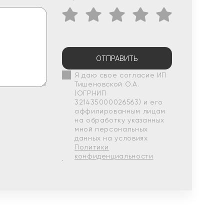
ОТПРАВИТЬ
Я даю свое согласие ИП
Тишеновской О.А.
(ОГРНИП
321435000026563) и его
аффилированным лицам
на обработку указанных
мной персональных
данных на условиях
Политики
конфиденциальности