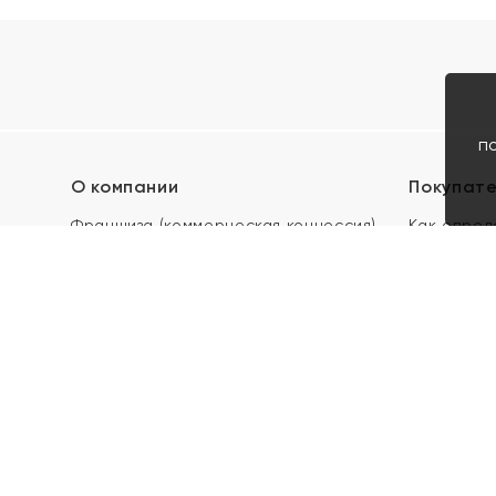
п
О компании
Покупат
Франшиза (коммерческая концессия)
Как опред
Карьера в ЯХОНТ
Акции
Контакты
Скупка и 
Магазины
Отзывы
Электронн
Правила п
подарочны