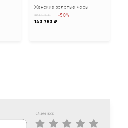
Женские золотые часы
М
-50%
287 505 ₽
4
143 753 ₽
Оценка: