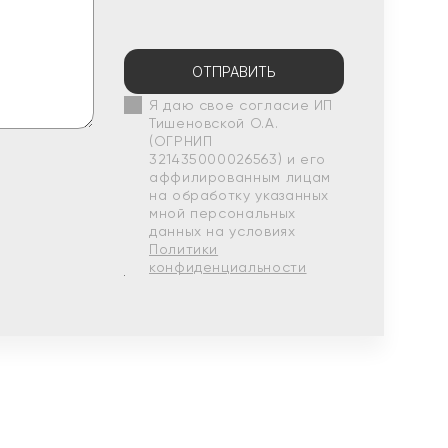
ОТПРАВИТЬ
Я даю свое согласие ИП
Тишеновской О.А.
(ОГРНИП
321435000026563) и его
аффилированным лицам
на обработку указанных
мной персональных
данных на условиях
Политики
конфиденциальности