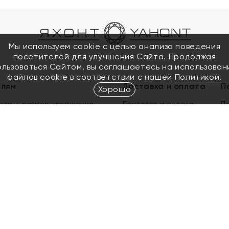
Мы используем cookie с целью анализа поведения
посетителей для улучшения Сайта. Продолжая
ользоваться Сайтом, вы соглашаетесь на использован
файлов cookie в соответствии с нашей
Политикой.
елям
Доставка и оплата
П
Хорошо
елить размер украшения
Доставка и оплата
П
п
обмен золота
ый подарочный сертификат
ользования Электронным
м сертификатом «Яхонт»