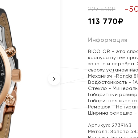
-
5
227 540
₽
113 770
₽
Информация
BICOLOR – это спо
корпуса путем про
золота и серебра. 
сверху устанавлива
Механизм -Ronda 80
Водостойкость - 1
Стекло - Минераль
Габаритный размер
Габаритная высота -
Ремешок - Натурал
Ширина ремешка - 
Артикул: 2739143
Металл:
Золото 58
Вставки:
Без встав