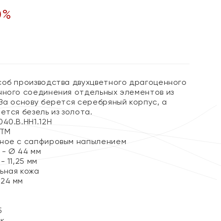
0
%
соб производства двухцветного драгоценного
чного соединения отдельных элементов из
За основу берется серебряный корпус, а
ется безель из золота.
40.B.HH1.12H
АТМ
ное с сапфировым напылением
 - Ø 44 мм
 11,25 мм
ьная кожа
24 мм
5
ок