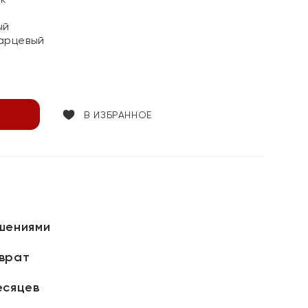
ый
арцевый
В ИЗБРАННОЕ
шениями
зврат
есяцев