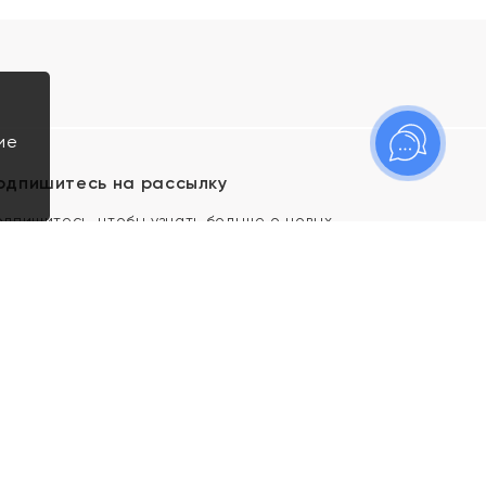
ие
одпишитесь на рассылку
одпишитесь, чтобы узнать больше о новых
оступлениях, новостях и спецпредложениях Яхонт!
Я даю свое согласие ИП Тишеновской О.А.
(ОГРНИП 321435000026563) и его