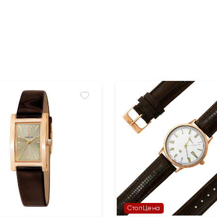
СтопЦена