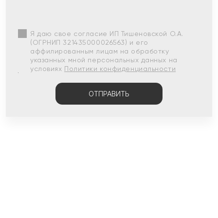
Я даю свое согласие ИП Тишеновской О.А.
(ОГРНИП 321435000026563) и его
аффилированным лицам на обработку
указанных мной персональных данных на
условиях
Политики конфиденциальности
ОТПРАВИТЬ