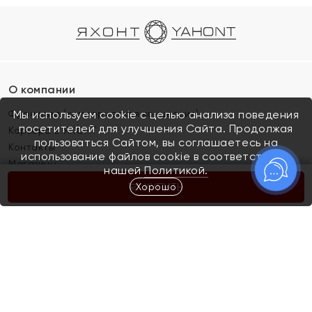
О компании
Франшиза (коммерческая концессия)
Мы используем cookie с целью анализа поведения
посетителей для улучшения Сайта. Продолжая
Карьера в ЯХОНТ
пользоваться Сайтом, вы соглашаетесь на
Контакты
использование файлов cookie в соответствии с
Магазины
нашей
Политикой.
Хорошо
КУПИТЬ
Покупателям
Как определить размер украшения
Киров
Акции
Магазины
Скупка и обмен золота
Отзывы
Электронный подарочный сертификат
Помолвка и свадьба
Правила пользования Электронным