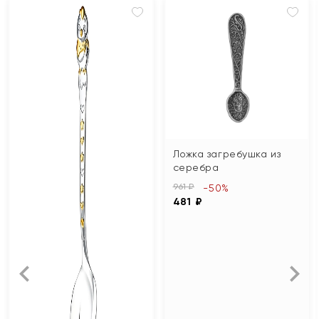
Ложка загребушка из
серебра
961 ₽
-50%
481 ₽