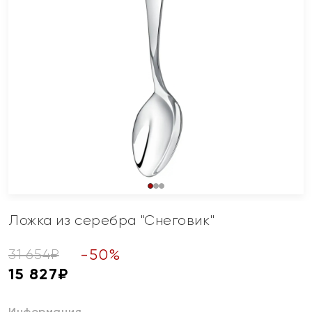
Ложка из серебра "Снеговик"
-
50
%
31 654
₽
15 827
₽
Информация