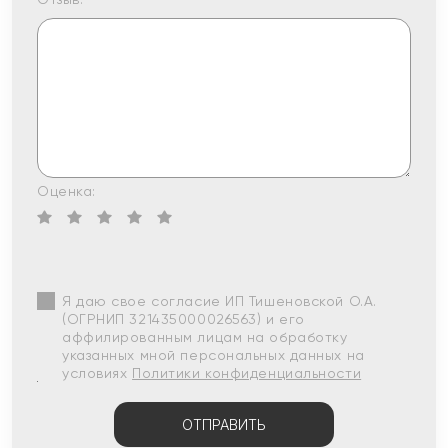
Оценка:
Я даю свое согласие ИП Тишеновской О.А.
(ОГРНИП 321435000026563) и его
аффилированным лицам на обработку
указанных мной персональных данных на
условиях
Политики конфиденциальности
ОТПРАВИТЬ