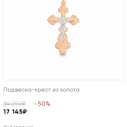
Подвеска-крест из золота
-
50
%
34 290
₽
17 145
₽
Информация