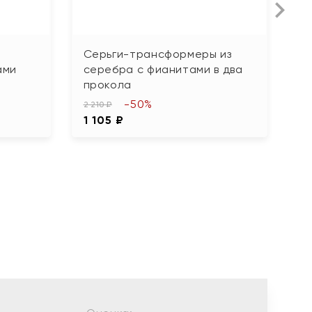
Серьги-трансформеры из
С
ами
серебра с фианитами в два
а
прокола
2 
-50%
1
2 210 ₽
1 105 ₽