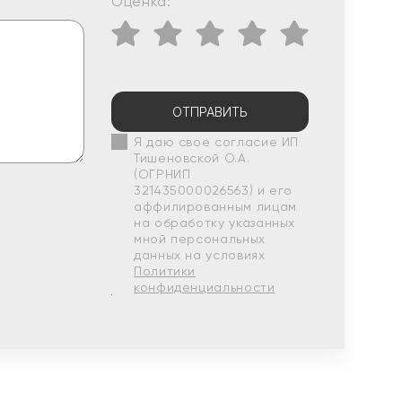
Оценка:
ОТПРАВИТЬ
Я даю свое согласие ИП
Тишеновской О.А.
(ОГРНИП
321435000026563) и его
аффилированным лицам
на обработку указанных
мной персональных
данных на условиях
Политики
конфиденциальности