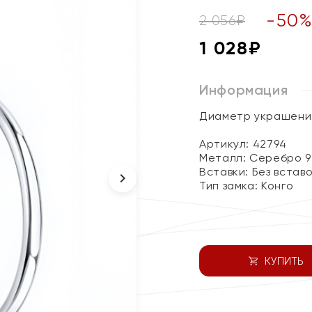
-
50
2 056
₽
1 028
₽
Информация
Диаметр украшения 
Артикул: 42794
Металл:
Серебро 9
Вставки:
Без встав
Тип замка:
Конго
КУПИТЬ