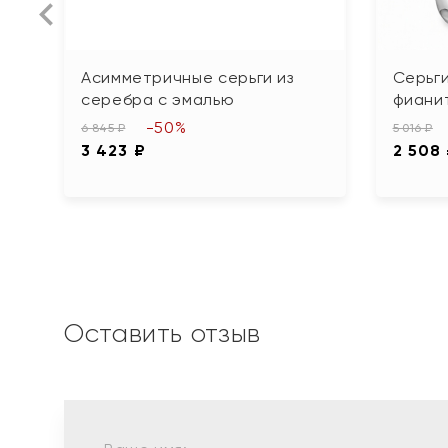
Асимметричные серьги из
Серьги
серебра с эмалью
фиани
-50%
6 845 ₽
5 016 ₽
3 423 ₽
2 508
Оставить отзыв