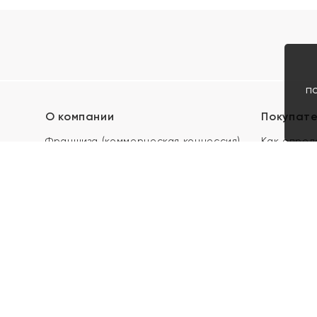
п
О компании
Покупат
Франшиза (коммерческая концессия)
Как опред
Карьера в ЯХОНТ
Акции
Контакты
Скупка и 
Магазины
Отзывы
Электронн
Правила п
подарочны