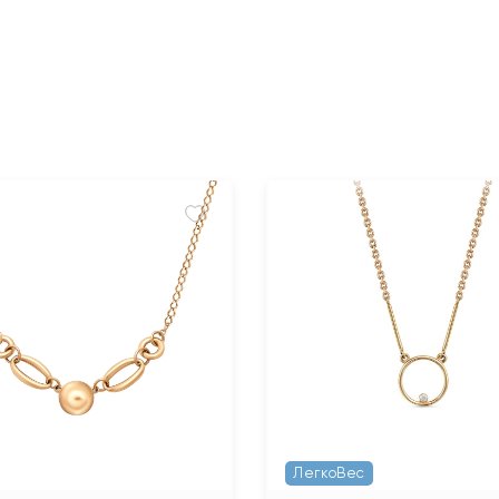
ЛегкоВес