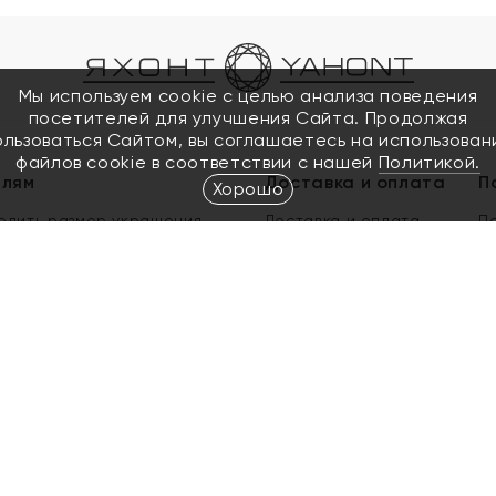
Мы используем cookie с целью анализа поведения
посетителей для улучшения Сайта. Продолжая
ользоваться Сайтом, вы соглашаетесь на использован
файлов cookie в соответствии с нашей
Политикой.
елям
Доставка и оплата
П
Хорошо
елить размер украшения
Доставка и оплата
П
п
обмен золота
ый подарочный сертификат
ользования Электронным
м сертификатом «Яхонт»