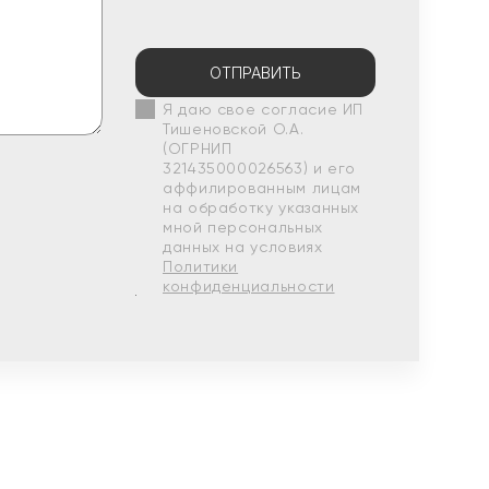
ОТПРАВИТЬ
Я даю свое согласие ИП
Тишеновской О.А.
(ОГРНИП
321435000026563) и его
аффилированным лицам
на обработку указанных
мной персональных
данных на условиях
Политики
конфиденциальности