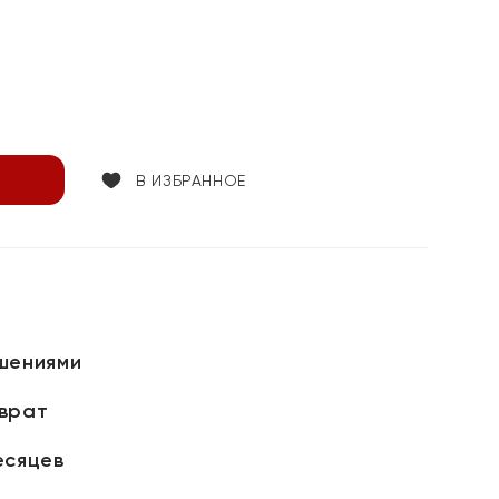
В ИЗБРАННОЕ
шениями
зврат
есяцев