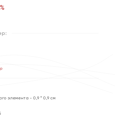
%
ер:
ер
го элемента - 0,9 * 0,9 см
5