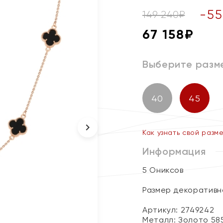
-
55
149 240
₽
67 158
₽
Выберите разм
40
45
Как узнать свой разм
Информация
5 Ониксов
Размер декоративно
Артикул: 2749242
Металл:
Золото 58