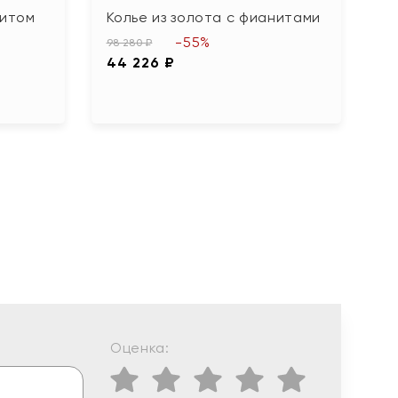
нитом
Колье из золота с фианитами
К
-55%
98 280 ₽
79
44 226 ₽
3
Оценка: