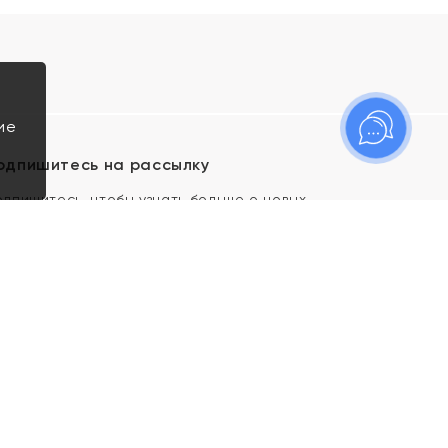
ие
одпишитесь на рассылку
одпишитесь, чтобы узнать больше о новых
оступлениях, новостях и спецпредложениях Яхонт!
Я даю свое согласие ИП Тишеновской О.А.
(ОГРНИП 321435000026563) и его