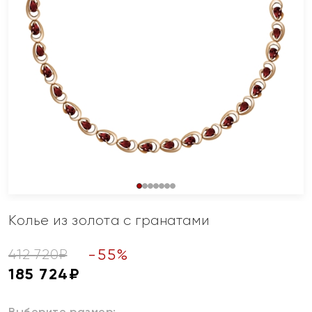
Колье из золота с гранатами
-
55
%
412 720
₽
185 724
₽
Выберите размер: