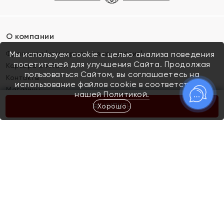
О компании
Франшиза (коммерческая концессия)
Мы используем cookie с целью анализа поведения
посетителей для улучшения Сайта. Продолжая
Карьера в ЯХОНТ
пользоваться Сайтом, вы соглашаетесь на
Контакты
использование файлов cookie в соответствии с
Магазины
нашей
Политикой.
Хорошо
КУПИТЬ
Покупателям
Как определить размер украшения
Киров
Акции
Магазины
Скупка и обмен золота
Отзывы
Электронный подарочный сертификат
Помолвка и свадьба
Правила пользования Электронным
Каталог
подарочным сертификатом «Яхонт»
Новинки