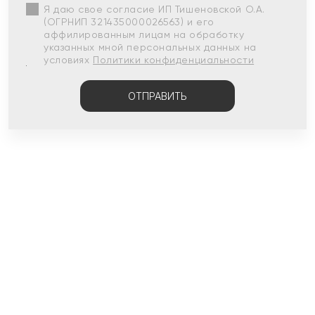
Я даю свое согласие ИП Тишеновской О.А.
(ОГРНИП 321435000026563) и его
аффилированным лицам на обработку
указанных мной персональных данных на
условиях
Политики конфиденциальности
ОТПРАВИТЬ