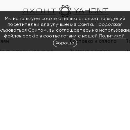
Мы используем cookie с целью анализа поведения
посетителей для улучшения Сайта. Продолжая
ользоваться Сайтом, вы соглашаетесь на использован
файлов cookie в соответствии с нашей
Политикой.
елям
Доставка и оплата
П
Хорошо
елить размер украшения
Доставка и оплата
П
п
обмен золота
ый подарочный сертификат
ользования Электронным
м сертификатом «Яхонт»