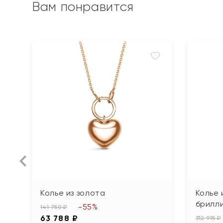
Вам понравится
Колье из золота
Колье 
брилли
-55%
141 750 ₽
63 788 ₽
312 915 ₽