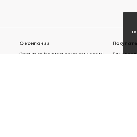
п
О компании
Покупат
Франшиза (коммерческая концессия)
Как опред
Карьера в ЯХОНТ
Акции
Контакты
Скупка и 
Магазины
Отзывы
Электронн
Правила п
подарочны