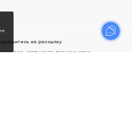
ие
одпишитесь на рассылку
одпишитесь, чтобы узнать больше о новых
оступлениях, новостях и спецпредложениях Яхонт!
Я даю свое согласие ИП Тишеновской О.А.
(ОГРНИП 321435000026563) и его
аффилированным лицам на обработку указанных