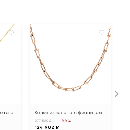
лота с
Колье из золота с фианитом
К
-55%
277 560 ₽
37
124 902 ₽
1