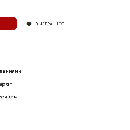
В ИЗБРАННОЕ
шениями
зврат
есяцев