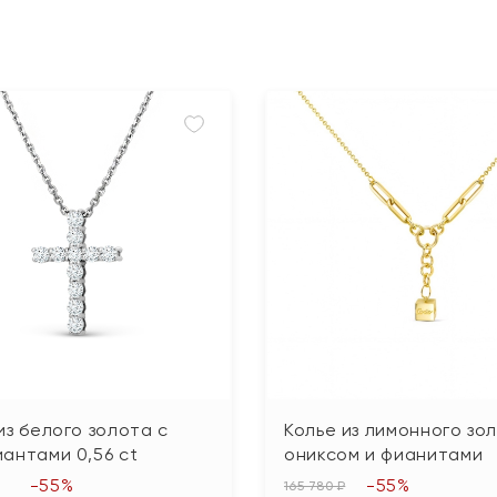
из белого золота с
Колье из лимонного зо
антами 0,56 сt
ониксом и фианитами
-55%
-55%
165 780 ₽