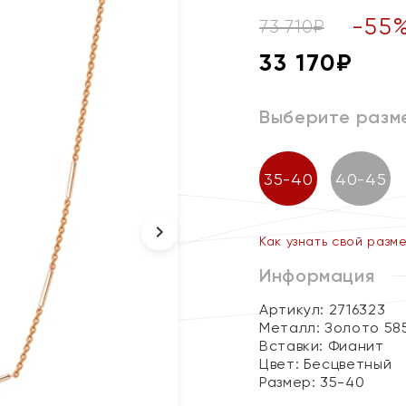
-
55
73 710
₽
33 170
₽
Выберите разм
35-40
40-45
Как узнать свой разм
Информация
Артикул: 2716323
Металл:
Золото 58
Вставки:
Фианит
Цвет:
Бесцветный
Размер:
35-40