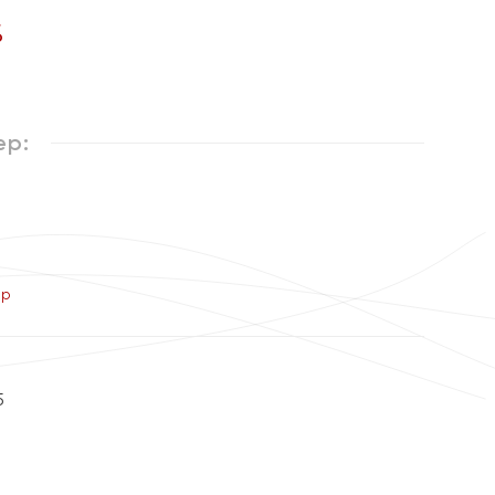
%
ер:
ер
5