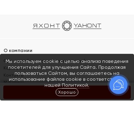
О компании
Франшиза (коммерческая концессия)
Мы используем cookie с целью анализа поведения
посетителей для улучшения Сайта. Продолжая
Карьера в ЯХОНТ
пользоваться Сайтом, вы соглашаетесь на
Контакты
использование файлов cookie в соответствии с
Магазины
нашей
Политикой.
Хорошо
КУПИТЬ
Покупателям
Как определить размер украшения
Киров
Акции
Магазины
Скупка и обмен золота
Отзывы