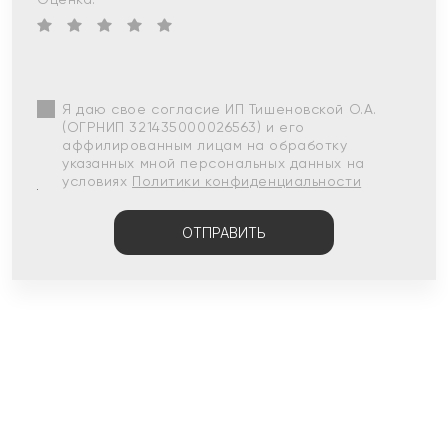
Я даю свое согласие ИП Тишеновской О.А.
(ОГРНИП 321435000026563) и его
аффилированным лицам на обработку
указанных мной персональных данных на
условиях
Политики конфиденциальности
ОТПРАВИТЬ