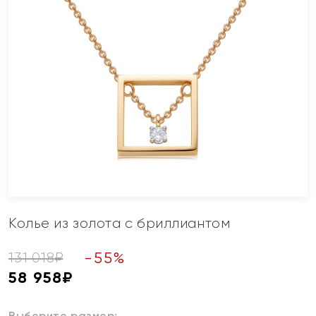
Колье из золота с бриллиантом
-
55
%
131 018
₽
58 958
₽
Выберите размер: