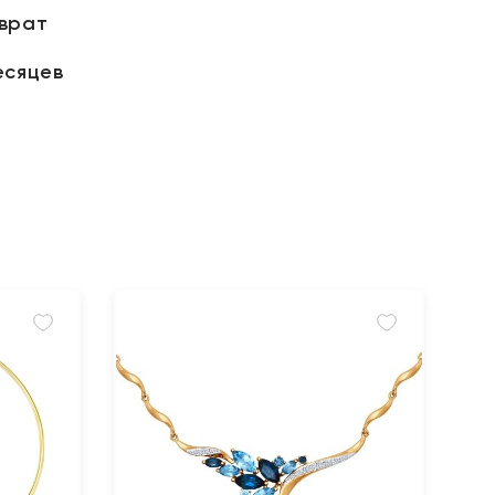
зврат
есяцев