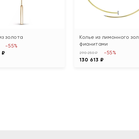
из золота
Колье из лимонного зо
фианитами
-55%
-55%
 ₽
290 250 ₽
130 613 ₽