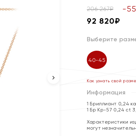
-
5
206 267
₽
92 820
₽
Выберите разм
40-45
Как узнать свой разм
Информация
1 Бриллиант 0,24 к
1 Бр Кр-57 0,24 ct 
Характеристики изд
могут незначитель