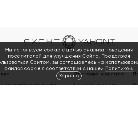
Мы используем cookie с целью анализа поведения
посетителей для улучшения Сайта. Продолжая
ользоваться Сайтом, вы соглашаетесь на использован
файлов cookie в соответствии с нашей
Политикой.
елям
Доставка и оплата
П
Хорошо
елить размер украшения
Доставка и оплата
П
п
обмен золота
ый подарочный сертификат
ользования Электронным
м сертификатом «Яхонт»