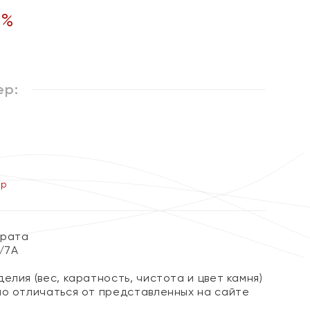
5
%
ер:
ер
арата
3/7А
елия (вес, каратность, чистота и цвет камня)
но отличаться от представленных на сайте