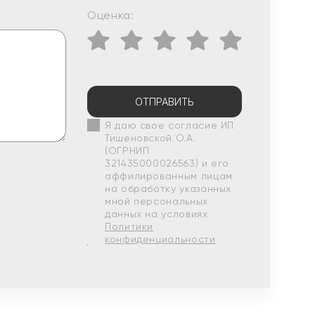
Оценка:
ОТПРАВИТЬ
Я даю свое согласие ИП
Тишеновской О.А.
(ОГРНИП
321435000026563) и его
аффилированным лицам
на обработку указанных
мной персональных
данных на условиях
Политики
конфиденциальности