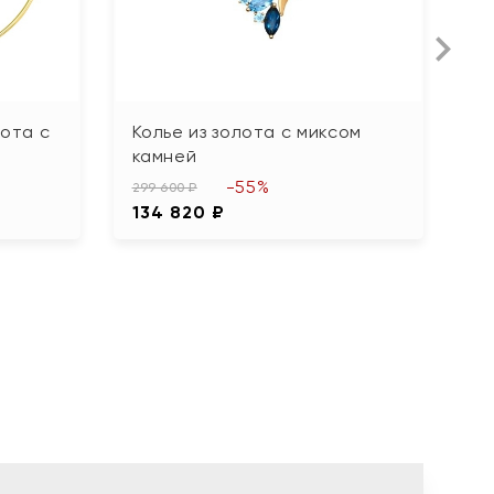
лота с
Колье из золота с миксом
К
камней
30
-55%
1
299 600 ₽
134 820 ₽