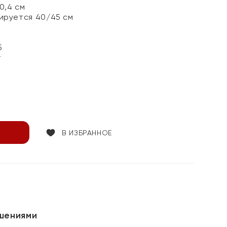
0,4 см
лируется 40/45 см
5
т
В ИЗБРАННОЕ
шениями