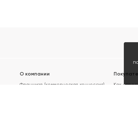
п
О компании
Покупат
Франшиза (коммерческая концессия)
Как опред
Карьера в ЯХОНТ
Акции
Контакты
Скупка и 
Магазины
Отзывы
Электронн
Правила п
подарочны