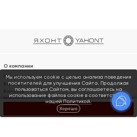
О компании
Франшиза (коммерческая концессия)
Мы используем cookie с целью анализа поведения
посетителей для улучшения Сайта. Продолжая
Карьера в ЯХОНТ
пользоваться Сайтом, вы соглашаетесь на
Контакты
использование файлов cookie в соответствии с
Магазины
нашей
Политикой.
Хорошо
КУПИТЬ
Покупателям
Как определить размер украшения
Киров
Акции
Магазины