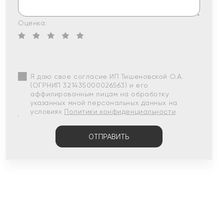
Оценка:
Я даю свое согласие ИП Тишеновской О.А.
(ОГРНИП 321435000026563) и его
аффилированным лицам на обработку
указанных мной персональных данных на
условиях
Политики конфиденциальности
ОТПРАВИТЬ