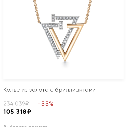
Колье из золота с бриллиантами
-
55
%
234 039
₽
105 318
₽
Выберите размер: