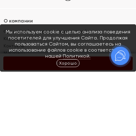
О компании
Франшиза (коммерческая концессия)
Мы используем cookie с целью анализа поведения
посетителей для улучшения Сайта. Продолжая
Карьера в ЯХОНТ
пользоваться Сайтом, вы соглашаетесь на
Контакты
использование файлов cookie в соответствии с
Магазины
нашей
Политикой.
Хорошо
КУПИТЬ
Покупателям
Как определить размер украшения
Киров
Акции
Магазины
Скупка и обмен золота
Отзывы
Электронный подарочный сертификат
Помолвка и свадьба
Правила пользования Электронным
Каталог
подарочным сертификатом «Яхонт»
Новинки