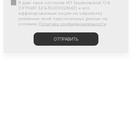
Я даю свое согласие ИП Тишеновской О.А.
(ОГРНИП 321435000026563) и его
аффилированным лицам на обработку
указанных мной персональных данных на
условиях
Политики конфиденциальности
ОТПРАВИТЬ