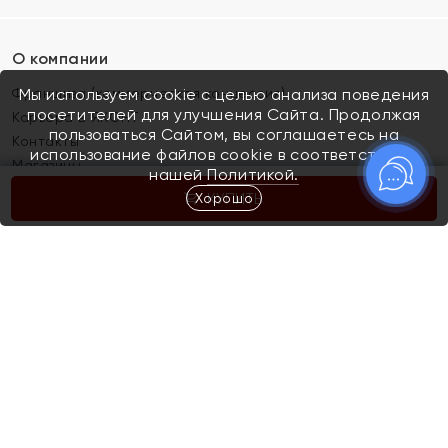
О компании
Франшиза (коммерческая концессия)
Мы используем cookie с целью анализа поведения
посетителей для улучшения Сайта. Продолжая
Карьера в ЯХОНТ
пользоваться Сайтом, вы соглашаетесь на
Контакты
использование файлов cookie в соответствии с
Магазины
нашей
Политикой.
Хорошо
КУПИТЬ
Покупателям
Как определить размер украшения
Киров
Акции
Магазины
Скупка и обмен золота
Отзывы
Электронный подарочный сертификат
Помолвка и свадьба
Правила пользования Электронным
Каталог
подарочным сертификатом «Яхонт»
Новинки
Доставка и оплата
Акции