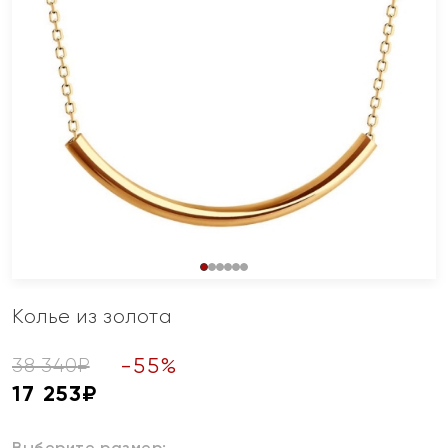
Колье из золота
-
55
%
38 340
₽
17 253
₽
Выберите размер: