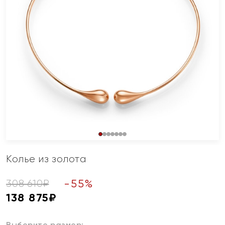
Колье из золота
-
55
%
308 610
₽
138 875
₽
Выберите размер: