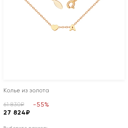
Колье из золота
-
55
%
61 830
₽
27 824
₽
Выберите размер: