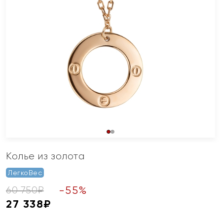
Колье из золота
ЛегкоВес
-
55
%
60 750
₽
27 338
₽