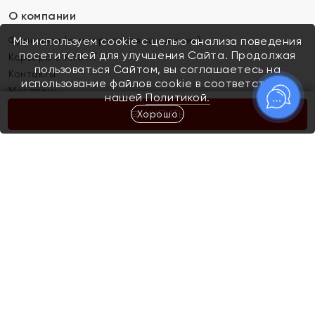
О компании
Франшиза (коммерческая концессия)
Мы используем cookie с целью анализа поведения
посетителей для улучшения Сайта. Продолжая
Карьера в ЯХОНТ
пользоваться Сайтом, вы соглашаетесь на
Контакты
использование файлов cookie в соответствии с
Магазины
нашей
Политикой.
Хорошо
КУПИТЬ
Покупателям
Как определить размер украшения
Киров
Акции
Магазины
Скупка и обмен золота
Отзывы
Электронный подарочный сертификат
Помолвка и свадьба
Правила пользования Электронным
Каталог
подарочным сертификатом «Яхонт»
Новинки
Доставка и оплата
Акции
Скупка и обмен золота
Доставка и оплата