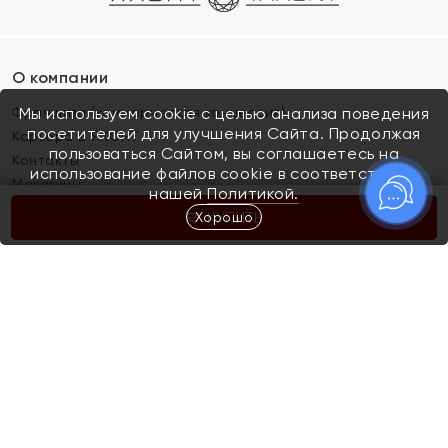
О компании
Франшиза (коммерческая концессия)
Мы используем cookie с целью анализа поведения
посетителей для улучшения Сайта. Продолжая
Карьера в ЯХОНТ
пользоваться Сайтом, вы соглашаетесь на
Контакты
использование файлов cookie в соответствии с
Магазины
нашей
Политикой.
Хорошо
КУПИТЬ
Покупателям
Как определить размер украшения
Киров
Акции
Магазины
Скупка и обмен золота
Отзывы
Электронный подарочный сертификат
Помолвка и свадьба
Правила пользования Электронным
Каталог
подарочным сертификатом «Яхонт»
Новинки