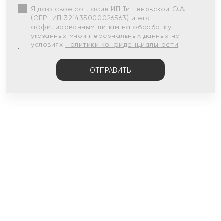
Я даю свое согласие ИП Тишеновской О.А.
(ОГРНИП 321435000026563) и его
аффилированным лицам на обработку
указанных мной персональных данных на
условиях
Политики конфиденциальности
ОТПРАВИТЬ