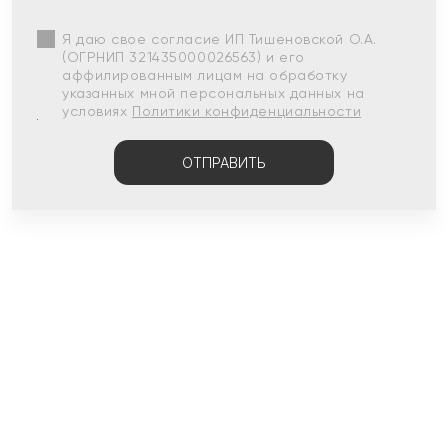
Я даю свое согласие ИП Тишеновской О.А.
(ОГРНИП 321435000026563) и его
аффилированным лицам на обработку
указанных мной персональных данных на
условиях
Политики конфиденциальности
ОТПРАВИТЬ