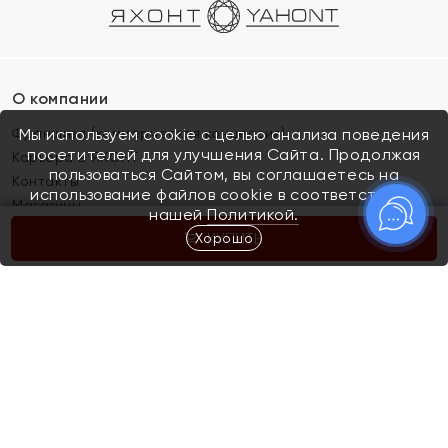
О компании
Франшиза (коммерческая концессия)
Мы используем cookie с целью анализа поведения
посетителей для улучшения Сайта. Продолжая
Карьера в ЯХОНТ
пользоваться Сайтом, вы соглашаетесь на
Контакты
использование файлов cookie в соответствии с
Магазины
нашей
Политикой.
Хорошо
КУПИТЬ
Покупателям
Как определить размер украшения
Киров
Акции
Магазины
Скупка и обмен золота
Отзывы
Электронный подарочный сертификат
Помолвка и свадьба
Правила пользования Электронным
Каталог
подарочным сертификатом «Яхонт»