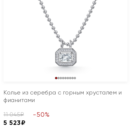
Колье из серебра с горным хрусталем и
фианитами
-
50
%
11 045
₽
5 523
₽