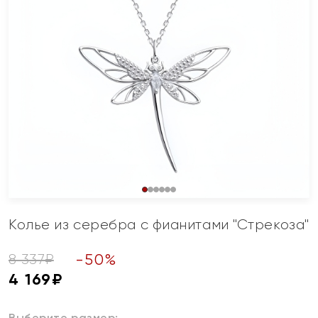
Колье из серебра с фианитами "Стрекоза"
-
50
%
8 337
₽
4 169
₽
Выберите размер: