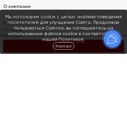
О компании
Франшиза (коммерческая концессия)
Мы используем cookie с целью анализа поведения
посетителей для улучшения Сайта. Продолжая
Карьера в ЯХОНТ
пользоваться Сайтом, вы соглашаетесь на
Контакты
использование файлов cookie в соответствии с
Магазины
нашей
Политикой.
Хорошо
КУПИТЬ
Покупателям
Как определить размер украшения
Киров
Акции
Магазины
Скупка и обмен золота
Отзывы
Электронный подарочный сертификат
Помолвка и свадьба
Правила пользования Электронным
Каталог
подарочным сертификатом «Яхонт»
Новинки
Доставка и оплата
Акции
Скупка и обмен золота
Доставка и оплата