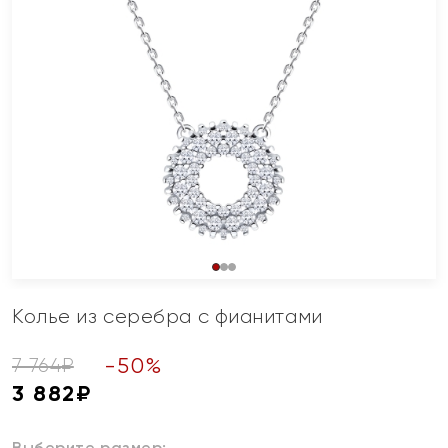
Колье из серебра с фианитами
-
50
%
7 764
₽
3 882
₽
Выберите размер: