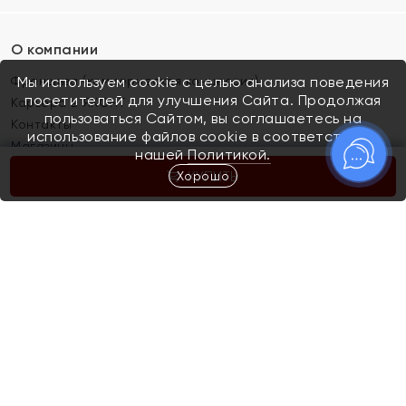
О компании
Франшиза (коммерческая концессия)
Мы используем cookie с целью анализа поведения
посетителей для улучшения Сайта. Продолжая
Карьера в ЯХОНТ
пользоваться Сайтом, вы соглашаетесь на
Контакты
использование файлов cookie в соответствии с
Магазины
нашей
Политикой.
Хорошо
КУПИТЬ
Покупателям
Как определить размер украшения
Киров
Акции
Магазины
Скупка и обмен золота
Отзывы
Электронный подарочный сертификат
Помолвка и свадьба
Правила пользования Электронным
Каталог
подарочным сертификатом «Яхонт»
Новинки
Доставка и оплата
Акции