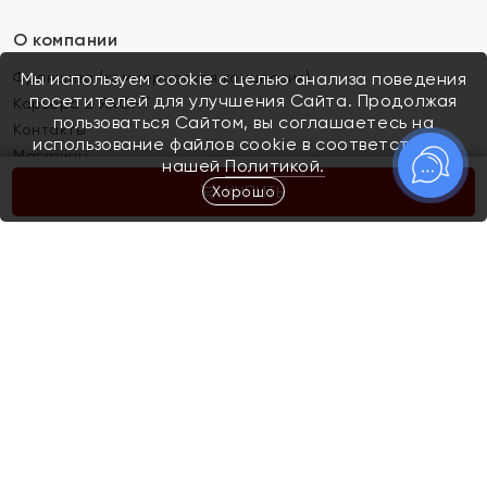
О компании
Франшиза (коммерческая концессия)
Мы используем cookie с целью анализа поведения
посетителей для улучшения Сайта. Продолжая
Карьера в ЯХОНТ
пользоваться Сайтом, вы соглашаетесь на
Контакты
использование файлов cookie в соответствии с
Магазины
нашей
Политикой.
Хорошо
КУПИТЬ
Покупателям
Как определить размер украшения
Киров
Акции
Магазины
Скупка и обмен золота
Отзывы
Электронный подарочный сертификат
Помолвка и свадьба
Правила пользования Электронным
Каталог
подарочным сертификатом «Яхонт»
Новинки
Доставка и оплата
Акции