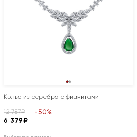
Колье из серебра с фианитами
-
50
%
12 757
₽
6 379
₽
Выберите размер: