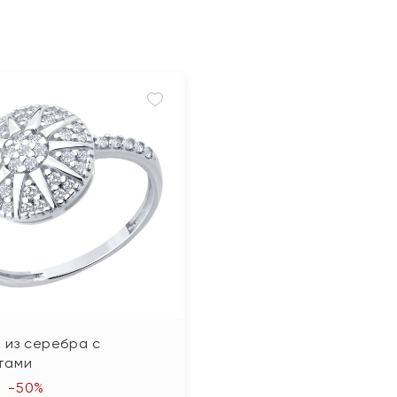
 из серебра с
тами
-50%