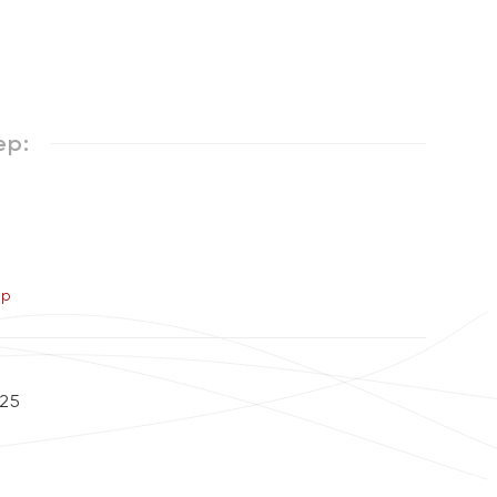
ер:
ер
25