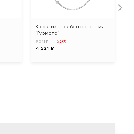
Колье из серебра плетения
К
"Гурмета"
ф
-50%
9 041 ₽
11
4 521 ₽
5