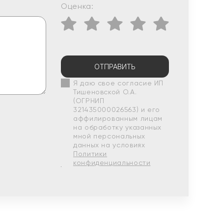
Оценка:
ОТПРАВИТЬ
Я даю свое согласие ИП
Тишеновской О.А.
(ОГРНИП
321435000026563) и его
аффилированным лицам
на обработку указанных
мной персональных
данных на условиях
Политики
конфиденциальности