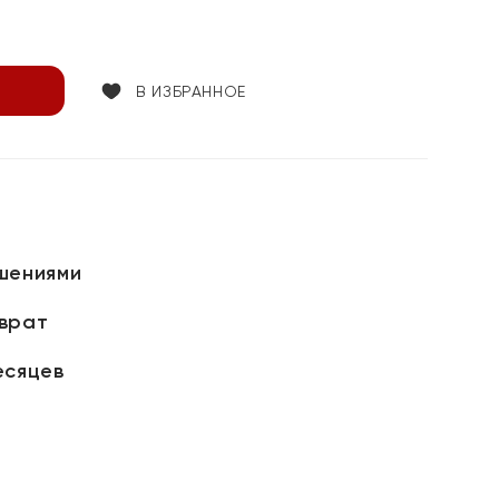
В ИЗБРАННОЕ
шениями
зврат
есяцев