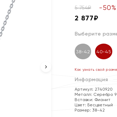
-
50
%
5 754
₽
2 877
₽
Выберите разм
38-42
40-45
Как узнать свой разм
Информация
Артикул: 2740920
Металл:
Серебро 9
Вставки:
Фианит
Цвет:
Бесцветный
Размер:
38-42