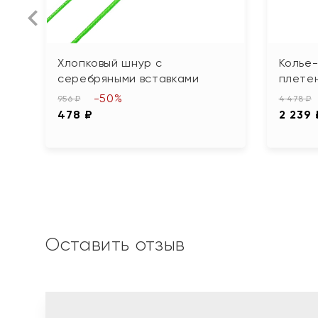
Хлопковый шнур с
Колье-
серебряными вставками
плетен
-50%
956 ₽
4 478 ₽
478 ₽
2 239 
Оставить отзыв