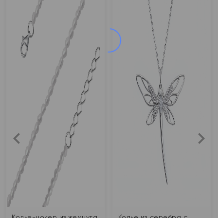
Колье-чокер из жемчуга
Колье из серебра с