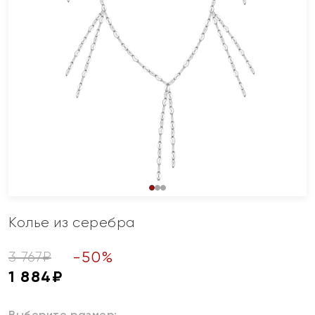
Колье из серебра
-
50
%
3 767
₽
1 884
₽
Выберите размер: