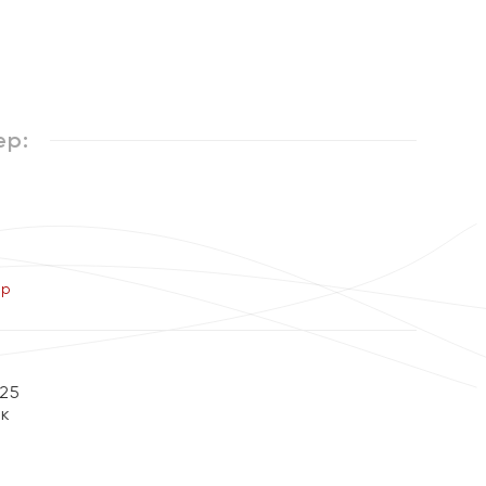
%
ер:
ер
25
ок