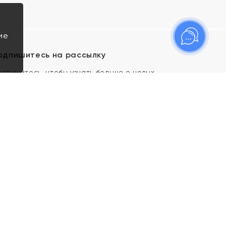
ие
одпишитесь на рассылку
одпишитесь, чтобы узнать больше о новых
оступлениях, новостях и спецпредложениях Яхонт!
Я даю свое согласие ИП Тишеновской О.А.
(ОГРНИП 321435000026563) и его
аффилированным лицам на обработку указанных
мной персональных данных на условиях
Политики
конфиденциальности