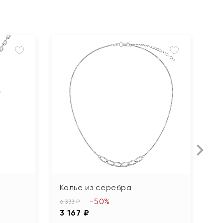
Колье из серебра
К
-50%
6 333 ₽
11 
3 167 ₽
5