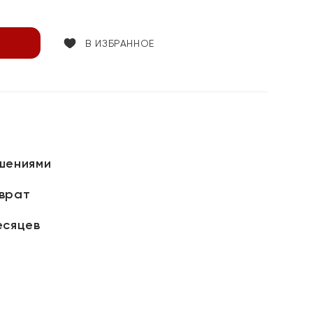
В ИЗБРАННОЕ
шениями
зврат
есяцев