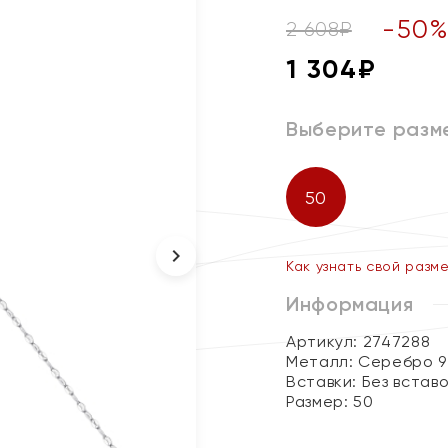
-
50
2 608
₽
1 304
₽
Выберите разм
50
Как узнать свой разм
Информация
Артикул: 2747288
Металл:
Серебро 9
Вставки:
Без встав
Размер:
50