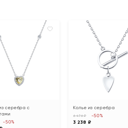
из серебра с
Колье из серебра
тами
-50%
6 476 ₽
-50%
3 238 ₽