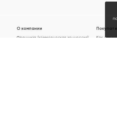
п
О компании
Покупат
Франшиза (коммерческая концессия)
Как опред
Карьера в ЯХОНТ
Акции
Контакты
Скупка и 
Магазины
Отзывы
Электронн
Правила п
подарочны