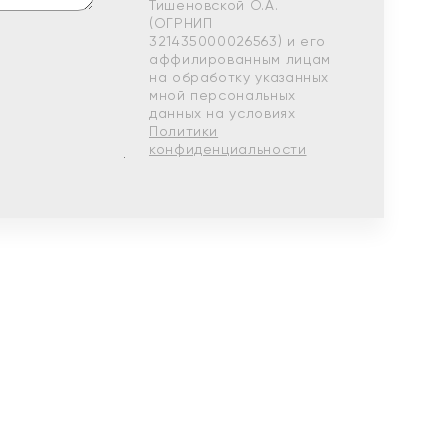
Тишеновской О.А.
(ОГРНИП
321435000026563) и его
аффилированным лицам
на обработку указанных
мной персональных
данных на условиях
Политики
конфиденциальности