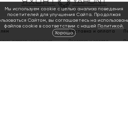
Мы используем cookie с целью анализа поведения
посетителей для улучшения Сайта. Продолжая
ользоваться Сайтом, вы соглашаетесь на использован
файлов cookie в соответствии с нашей
Политикой.
елям
Доставка и оплата
П
Хорошо
елить размер украшения
Доставка и оплата
П
п
обмен золота
ый подарочный сертификат
ользования Электронным
м сертификатом «Яхонт»