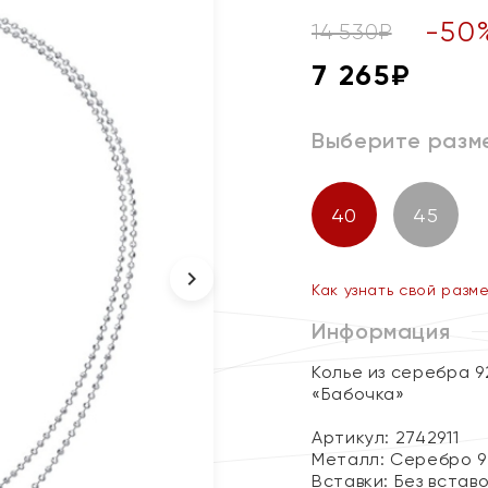
-
50
14 530
₽
7 265
₽
Выберите разм
40
45
Как узнать свой разм
Информация
Колье из серебра 
«Бабочка»
Артикул: 2742911
Металл:
Серебро 9
Вставки:
Без встав