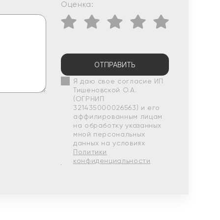
Оценка:
ОТПРАВИТЬ
Я даю свое согласие ИП
Тишеновской О.А.
(ОГРНИП
321435000026563) и его
аффилированным лицам
на обработку указанных
мной персональных
данных на условиях
Политики
конфиденциальности