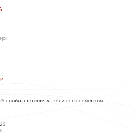
%
ер:
ер
925 пробы плетения «Перлина с элементом
25
ок