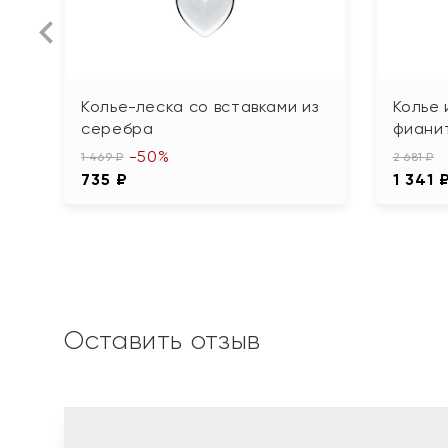
Колье-леска со вставками из
Колье 
серебра
фиани
-50%
1 469 ₽
2 681 ₽
735 ₽
1 341 
Оставить отзыв