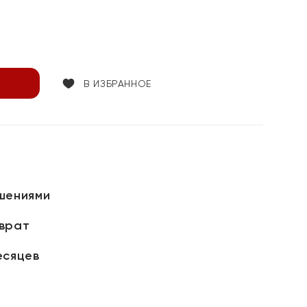
В ИЗБРАННОЕ
шениями
зврат
есяцев