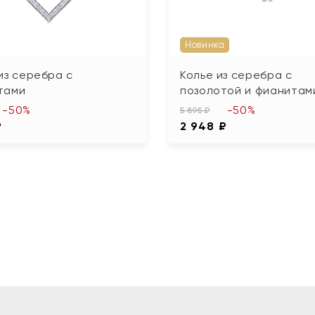
Новинка
из серебра с
Колье из серебра с
тами
позолотой и фианитам
-50%
-50%
5 895 ₽
₽
2 948 ₽