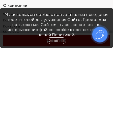
О компании
Франшиза (коммерческая концессия)
Мы используем cookie с целью анализа поведения
посетителей для улучшения Сайта. Продолжая
Карьера в ЯХОНТ
пользоваться Сайтом, вы соглашаетесь на
Контакты
использование файлов cookie в соответствии с
Магазины
нашей
Политикой.
Хорошо
КУПИТЬ
Покупателям
Как определить размер украшения
Киров
Акции
Магазины
Скупка и обмен золота
Отзывы
Электронный подарочный сертификат
Помолвка и свадьба
Правила пользования Электронным
Каталог
подарочным сертификатом «Яхонт»
Новинки
Доставка и оплата
Акции
Скупка и обмен золота
Доставка и оплата