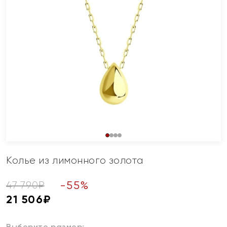
Колье из лимонного золота
-
55
%
47 790
₽
21 506
₽
Выберите размер: