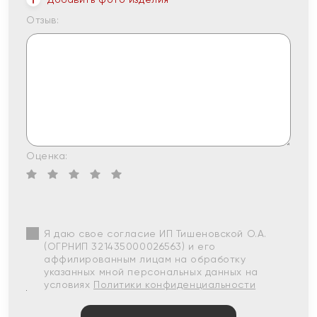
Отзыв:
Оценка:
Я даю свое согласие ИП Тишеновской О.А.
(ОГРНИП 321435000026563) и его
аффилированным лицам на обработку
указанных мной персональных данных на
условиях
Политики конфиденциальности