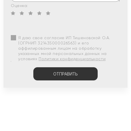
Оценка:
Я даю свое согласие ИП Тишеновской О.А.
(ОГРНИП 321435000026563) и его
аффилированным лицам на обработку
указанных мной персональных данных на
условиях
Политики конфиденциальности
ОТПРАВИТЬ