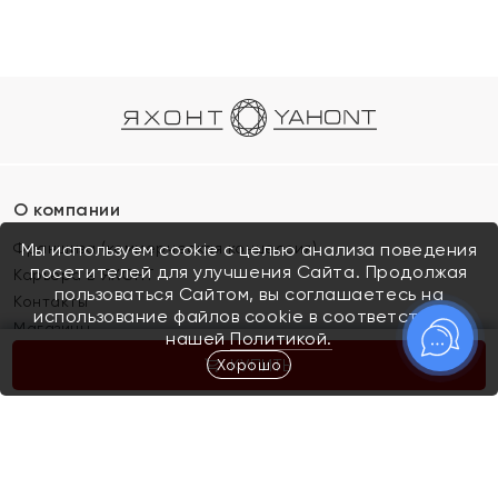
О компании
Франшиза (коммерческая концессия)
Мы используем cookie с целью анализа поведения
посетителей для улучшения Сайта. Продолжая
Карьера в ЯХОНТ
пользоваться Сайтом, вы соглашаетесь на
Контакты
использование файлов cookie в соответствии с
Магазины
нашей
Политикой.
Хорошо
КУПИТЬ
Покупателям
Как определить размер украшения
Киров
Акции
Магазины
Скупка и обмен золота