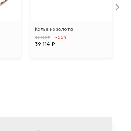
Колье из золота
К
-55%
86 920 ₽
76
39 114 ₽
3