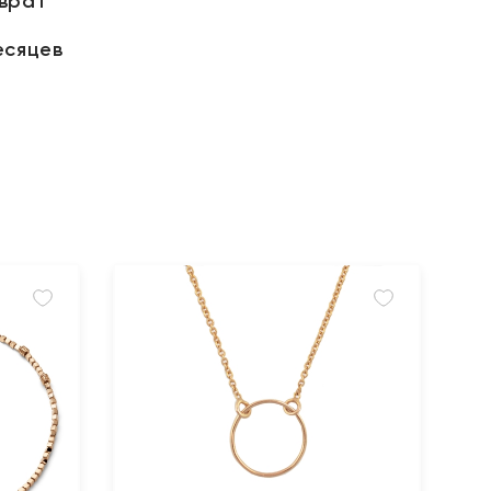
зврат
есяцев