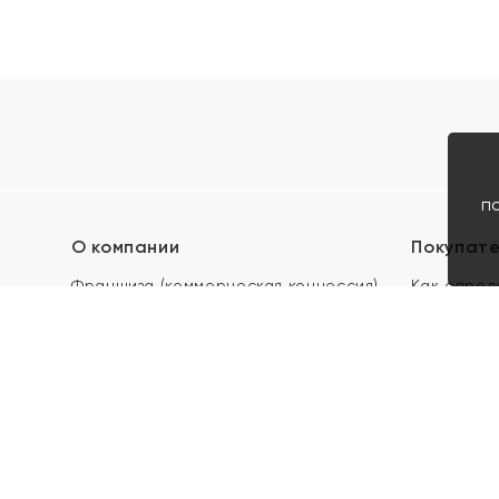
п
О компании
Покупат
Франшиза (коммерческая концессия)
Как опред
Карьера в ЯХОНТ
Акции
Контакты
Скупка и 
Магазины
Отзывы
Электронн
Правила п
подарочны