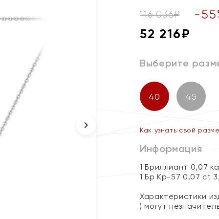
-
55
116 036
₽
52 216
₽
Выберите разм
40
45
Как узнать свой разм
Информация
1 Бриллиант 0,07 к
1 Бр Кр-57 0,07 ct 
Характеристики изд
) могут незначите