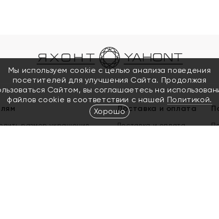
Мы используем cookie с целью анализа поведения
посетителей для улучшения Сайта. Продолжая
ользоваться Сайтом, вы соглашаетесь на использован
файлов cookie в соответствии с нашей
Политикой.
елям
Доставка и оплата
П
Хорошо
елить размер украшения
Доставка и оплата
П
п
обмен золота
ый подарочный сертификат
ользования Электронным
м сертификатом «Яхонт»