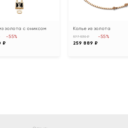
из золота с ониксом
Колье из золота
-55%
-55%
₽
577 530 ₽
0 ₽
259 889 ₽