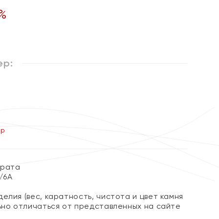
%
ер:
ер
арата
3/6А
елия (вес, каратность, чистота и цвет камня
льно отличаться от представленных на сайте