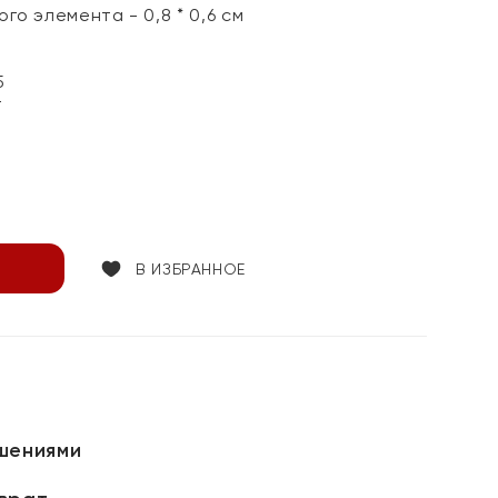
го элемента - 0,8 * 0,6 см
5
т
В ИЗБРАННОЕ
шениями