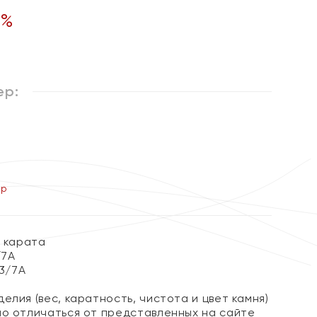
%
ер:
ер
8 карата
/7А
 3/7А
елия (вес, каратность, чистота и цвет камня)
но отличаться от представленных на сайте