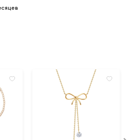
есяцев