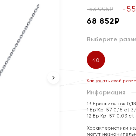
-
55
153 005
₽
68 852
₽
Выберите разм
40
Как узнать свой разм
Информация
13 Бриллиантов 0,1
1 Бр Кр-57 0,15 ct 3
12 Бр Кр-57 0,03 ct
Характеристики изд
могут незначитель