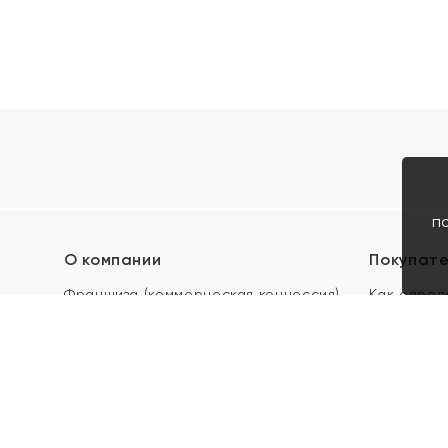
п
О компании
Покупат
Франшиза (коммерческая концессия)
Как опред
Карьера в ЯХОНТ
Акции
Контакты
Скупка и 
Магазины
Отзывы
Электронн
Правила п
подарочны