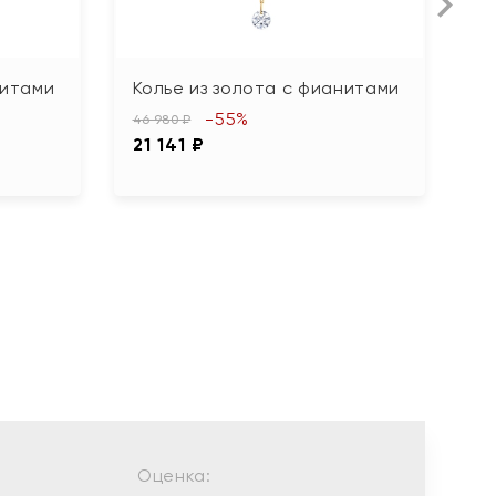
нитами
Колье из золота с фианитами
К
-55%
46 980 ₽
55
21 141 ₽
2
Оценка: