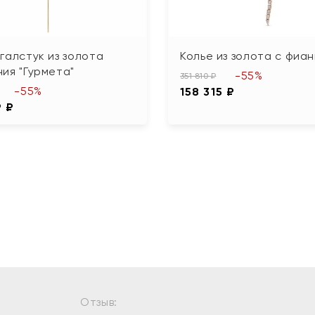
галстук из золота
Колье из золота с фиа
ия "Гурмета"
-55%
351 810 ₽
-55%
158 315 ₽
9 ₽
Отзыв: