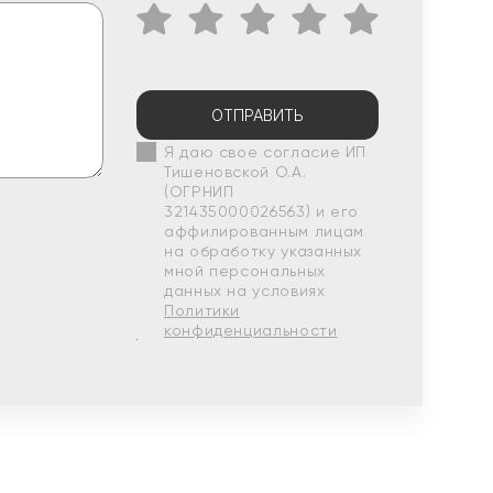
ОТПРАВИТЬ
Я даю свое согласие ИП
Тишеновской О.А.
(ОГРНИП
321435000026563) и его
аффилированным лицам
на обработку указанных
мной персональных
данных на условиях
Политики
конфиденциальности