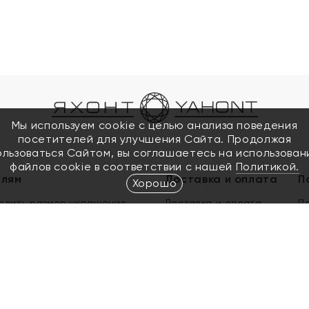
Мы используем cookie с целью анализа поведения
посетителей для улучшения Сайта. Продолжая
ользоваться Сайтом, вы соглашаетесь на использован
файлов cookie в соответствии с нашей
Политикой.
елям
Доставка и оплата
П
Хорошо
елить размер украшения
Доставка и оплата
П
п
обмен золота
ый подарочный сертификат
ользования Электронным
м сертификатом «Яхонт»