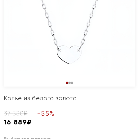
Колье из белого золота
-
55
%
37 530
₽
16 889
₽
Выберите размер: