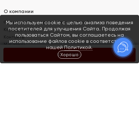
О компании
Франшиза (коммерческая концессия)
Мы используем cookie с целью анализа поведения
посетителей для улучшения Сайта. Продолжая
Карьера в ЯХОНТ
пользоваться Сайтом, вы соглашаетесь на
Контакты
использование файлов cookie в соответствии с
Магазины
нашей
Политикой.
Хорошо
КУПИТЬ
Покупателям
Как определить размер украшения
Киров
Акции
Магазины
Скупка и обмен золота
Отзывы
Электронный подарочный сертификат
Помолвка и свадьба
Правила пользования Электронным
Каталог
подарочным сертификатом «Яхонт»
Новинки
Доставка и оплата
Акции