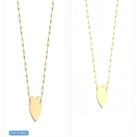
ЛегкоВес